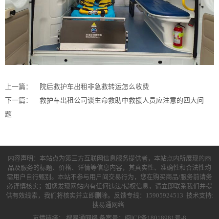
上一篇：
院后救护车出租非急救转运怎么收费
下一篇：
救护车出租公司谈生命救助中救援人员应注意的四大问
题
内容声明：本站点为第三方互联网信息服务提供者，本站点内所展现的商
品及服务的标题、价格、详情等信息内容，其真实性、准确性和合法性均
需用户自行甄别。本站不参与用户间交易行为，您在购买商品/服务前请务
必谨慎核实；如您发现网站内有任何违法/侵权信息，请立即联系我们并提
供有效线索，我们将核实并立即删除。反馈专线：15905924513 技术支持:
搜易通网络
友情链接：
搜易通网络
备案号：闽ICP备18018981号-8